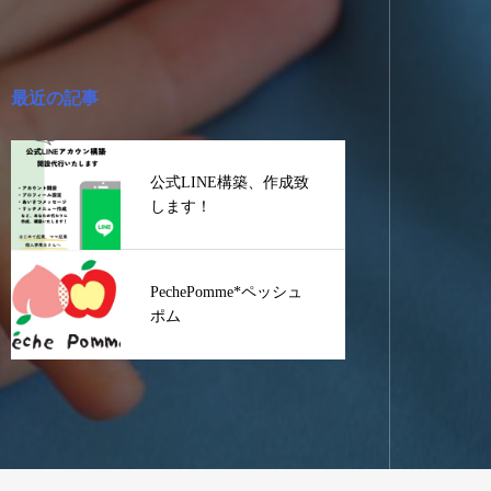
最近の記事
公式LINE構築、作成致
します！
PechePomme*ペッシュ
ポム