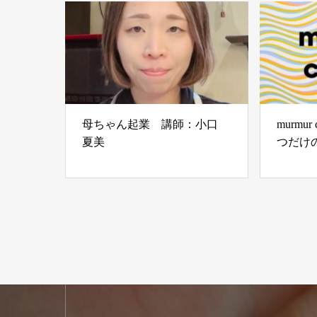
母ちゃん起業 講師：小口
murmu
夏美
つだけ