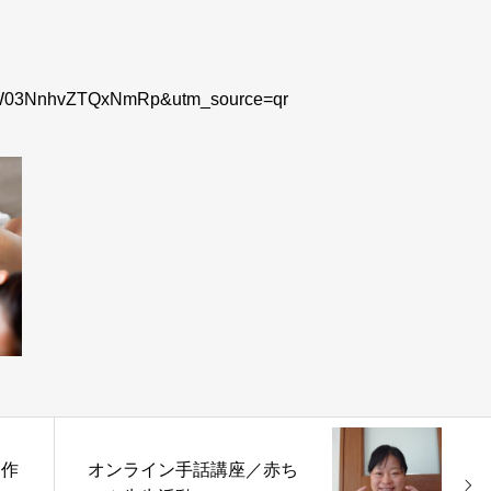
h=dW03NnhvZTQxNmRp&utm_source=qr
制作
オンライン手話講座／赤ち