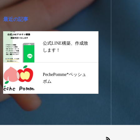
最近の記事
公式LINE構築、作成致
します！
PechePomme*ペッシュ
ポム