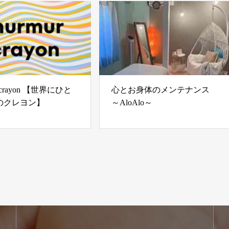
r crayon 【世界にひと
心とお身体のメンテナンス
のクレヨン】
～AloAlo～