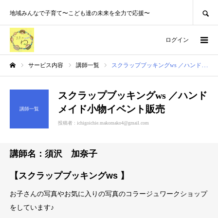
SEARCH
地域みんなで子育て〜こども達の未来を全力で応援〜
ログイン
サービス内容
講師一覧
スクラップブッキングws ／ハンドメイド小物イベント販売
ホーム
スクラップブッキングws ／ハンド
メイド小物イベント販売
講師一覧
投稿者 :
ichigoichie.makomako4@gmail.com
講師名：須沢 加奈子
【スクラップブッキングws 】
お子さんの写真やお気に入りの写真のコラージュワークショップ
をしています♪