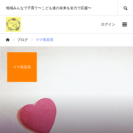
SEARCH
地域みんなで子育て〜こども達の未来を全力で応援〜
ログイン
ブログ
ママ美容系
ホーム
ママ美容系