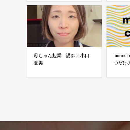
母ちゃん起業 講師：小口
murmu
夏美
つだけ