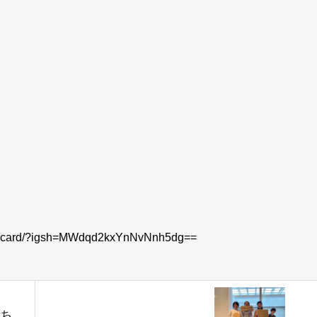
filecard/?igsh=MWdqd2kxYnNvNnh5dg==
赤ち