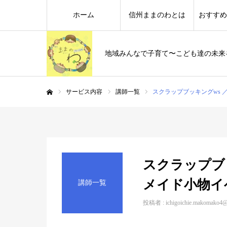
ホーム
信州ままのわとは
おすすめ
地域みんなで子育て〜こども達の未来
サービス内容
講師一覧
スクラップブッキングws
ホーム
スクラップブ
メイド小物イ
講師一覧
投稿者 :
ichigoichie.makomako4