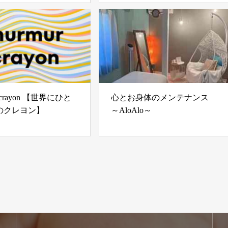
r crayon 【世界にひと
心とお身体のメンテナンス
のクレヨン】
～AloAlo～