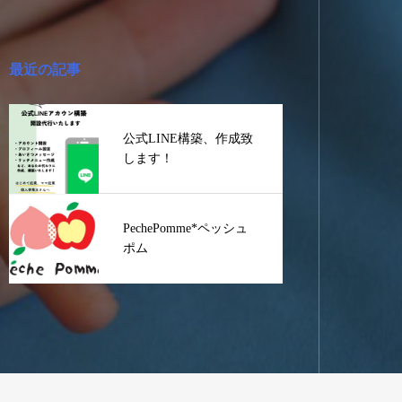
最近の記事
公式LINE構築、作成致
します！
PechePomme*ペッシュ
ポム